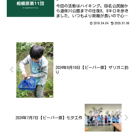
今回の活動はハイキング。田名公民館か
ら道保川公園までの往復8、8キロを歩き
ました、いつもより距離が長いので心配
でしたが、指示書を頼りに全員無事に予
2019.04.04
2020.01.08
定時間より早く歩ききりました。セレモ
ニーでは途中で行った歩測プログラムな
どの表彰を行い、急遽付...
2024年6月16日【ビーバー隊】ザリガニ釣
り
2024年7月7日【ビーバー隊】七夕工作