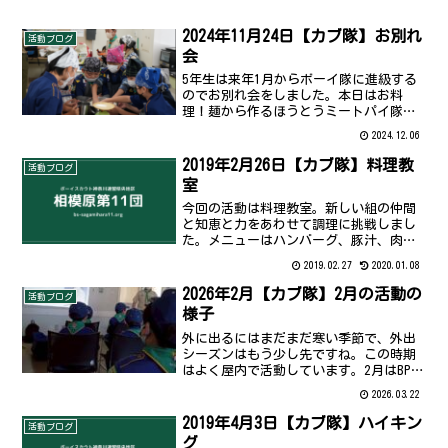
2024年11月24日【カブ隊】お別れ
活動ブログ
会
5年生は来年1月からボーイ隊に進級する
のでお別れ会をしました。本日はお料
理！麺から作るほうとうミートパイ隊長
直伝インドスパイスで作るコーラアップ
2024.12.06
ルパイポップコーン5年生のみんな、たく
さん楽しい思い出ありがとう！これから
2019年2月26日【カブ隊】料理教
活動ブログ
の活躍を楽しみにしてま...
室
今回の活動は料理教室。新しい組の仲間
と知恵と力をあわせて調理に挑戦しまし
た。メニューはハンバーグ、豚汁、肉じ
ゃが、カップケーキと豪華なラインナッ
2019.02.27
2020.01.08
プを組で手分けして作りました。初参戦
のうさぎさんも先輩スカウトの言う事を
2026年2月【カブ隊】2月の活動の
活動ブログ
よく聞き、どの組も美味し...
様子
外に出るにはまだまだ寒い季節で、外出
シーズンはもう少し先ですね。この時期
はよく屋内で活動しています。2月はBP祭
と、工作を行いました。BP祭BP祭とは、
2026.03.22
ボーイスカウトの創始者ロバート・ベー
デン＝パウエル卿の生誕を祝うイベント
2019年4月3日【カブ隊】ハイキン
活動ブログ
（BPは、ベーデ...
グ