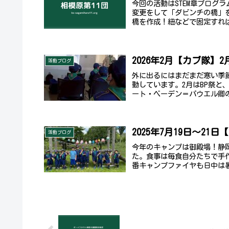
今回の活動はSTEM章プログ
変更をして「ダビンチの橋」
橋を作成！紐などで固定すれば
2026年2月【カブ隊】
活動ブログ
外に出るにはまだまだ寒い季
動しています。2月はBP祭と
ート・ベーデン＝パウエル卿の
2025年7月19日〜2
活動ブログ
今年のキャンプは御殿場！静
た。食事は毎食自分たちで手
番キャンプファイヤも日中は