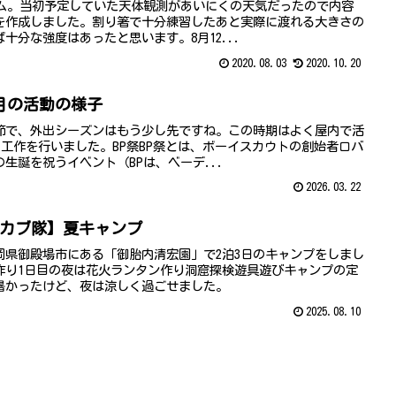
ラム。当初予定していた天体観測があいにくの天気だったので内容
を作成しました。割り箸で十分練習したあと実際に渡れる大きさの
十分な強度はあったと思います。8月12...
2020.08.03
2020.10.20
2月の活動の様子
節で、外出シーズンはもう少し先ですね。この時期はよく屋内で活
、工作を行いました。BP祭BP祭とは、ボーイスカウトの創始者ロバ
生誕を祝うイベント（BPは、ベーデ...
2026.03.22
1日【カブ隊】夏キャンプ
岡県御殿場市にある「御胎内清宏園」で2泊3日のキャンプをしまし
作り1日目の夜は花火ランタン作り洞窟探検遊具遊びキャンプの定
暑かったけど、夜は涼しく過ごせました。
2025.08.10